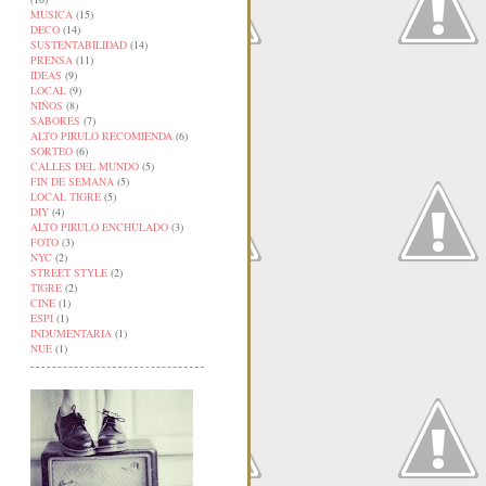
MUSICA
(15)
DECO
(14)
SUSTENTABILIDAD
(14)
PRENSA
(11)
IDEAS
(9)
LOCAL
(9)
NIÑOS
(8)
SABORES
(7)
ALTO PIRULO RECOMIENDA
(6)
SORTEO
(6)
CALLES DEL MUNDO
(5)
FIN DE SEMANA
(5)
LOCAL TIGRE
(5)
DIY
(4)
ALTO PIRULO ENCHULADO
(3)
FOTO
(3)
NYC
(2)
STREET STYLE
(2)
TIGRE
(2)
CINE
(1)
ESPI
(1)
INDUMENTARIA
(1)
NUE
(1)