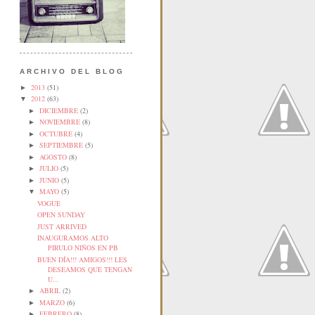
ARCHIVO DEL BLOG
2013
(51)
►
2012
(63)
▼
DICIEMBRE
(2)
►
NOVIEMBRE
(8)
►
OCTUBRE
(4)
►
SEPTIEMBRE
(5)
►
AGOSTO
(8)
►
JULIO
(5)
►
JUNIO
(5)
►
MAYO
(5)
▼
VOGUE
OPEN SUNDAY
JUST ARRIVED
INAUGURAMOS ALTO
PIRULO NIÑOS EN PB
BUEN DÍA!!! AMIGOS!!! LES
DESEAMOS QUE TENGAN
U...
ABRIL
(2)
►
MARZO
(6)
►
FEBRERO
(8)
►