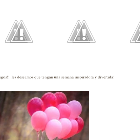
gos!!! les deseamos que tengan una semana inspiradora y divertida!