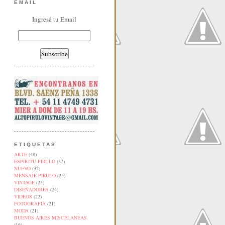
EMAIL
Ingresá tu Email
ETIQUETAS
ARTE
(48)
ESPIRITU PIRULO
(32)
NUEVO
(32)
MENSAJE PIRULO
(25)
VINTAGE
(25)
DISEÑADORES
(24)
VIDEOS
(22)
FOTOGRAFIA
(21)
MODA
(21)
BUENOS AIRES MISCELANEAS
(16)