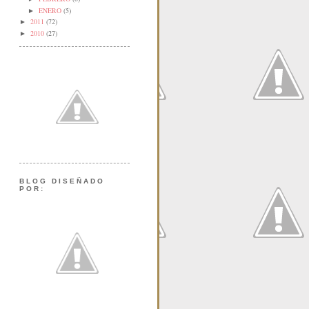
ENERO
(5)
►
2011
(72)
►
2010
(27)
►
BLOG DISEÑADO
POR: